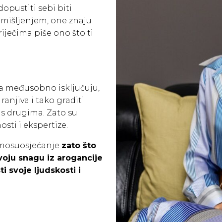
opustiti sebi biti
mišljenjem, one znaju
riječima piše ono što ti
aga međusobno isključuju,
anjiva i tako graditi
 s drugima. Zato su
sti i ekspertize.
amosuosjećanje
zato što
voju snagu iz arogancije
i svoje ljudskosti i