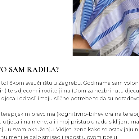
TO SAM RADILA?
atoličkom sveučilištu u Zagrebu. Godinama sam volont
) te s djecom i roditeljima (Dom za nezbrinutu djecu, l
jeca i odrasli imaju slične potrebe te da su nezadovolj
terapijskim pravcima (kognitivno-bihevioralna terapija
su utjecali na mene, ali i moj pristup u radu s klijent
u u svom okruženju. Vidjeti žene kako se ostavljaju 
tinu meni je dalo smisao i radost u ovom poslu