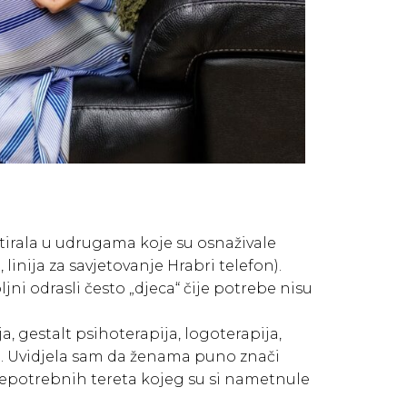
irala u udrugama koje su osnaživale
inija za savjetovanje Hrabri telefon).
ni odrasli često „djeca“ čije potrebe nisu
, gestalt psihoterapija, logoterapija,
ima. Uvidjela sam da ženama puno znači
nepotrebnih tereta kojeg su si nametnule