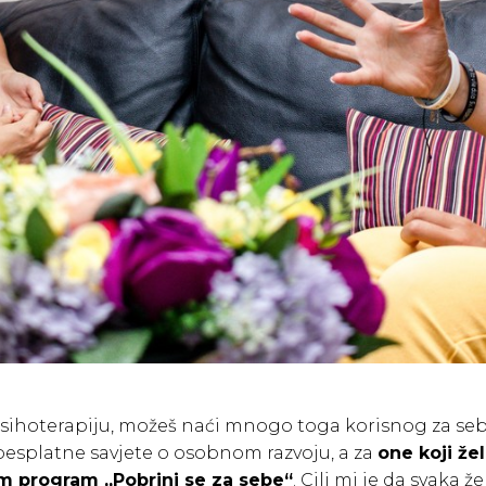
 psihoterapiju, možeš naći mnogo toga korisnog za se
besplatne savjete o osobnom razvoju, a za
one koji že
sam program „Pobrini se za sebe“
. Cilj mi je da svaka