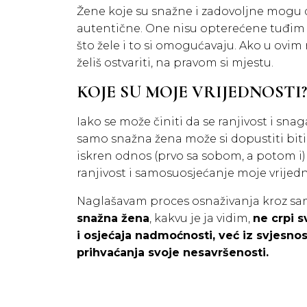
Žene koje su snažne i zadovoljne mogu d
autentične. One nisu opterećene tuđim 
što žele i to si omogućavaju. Ako u ovim 
želiš ostvariti, na pravom si mjestu.
KOJE SU MOJE VRIJEDNOSTI?
Iako se može činiti da se ranjivost i sn
samo snažna žena može si dopustiti biti r
iskren odnos (prvo sa sobom, a potom i)
ranjivost i samosuosjećanje moje vrijedno
Naglašavam proces osnaživanja kroz s
snažna žena
, kakvu je ja vidim,
ne crpi s
i osjećaja nadmoćnosti, već iz svjesnost
prihvaćanja svoje nesavršenosti.