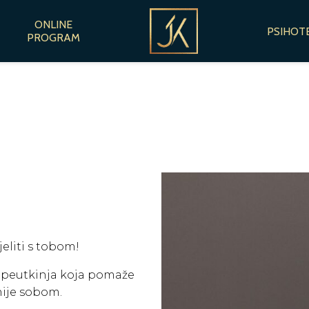
ONLINE
PSIHOT
PROGRAM
eliti s tobom!
rapeutkinja koja pomaže
nije sobom.