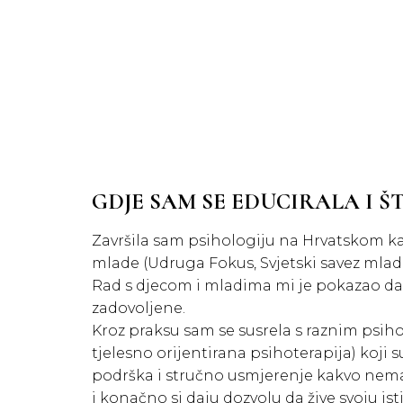
GDJE SAM SE EDUCIRALA I Š
Završila sam psihologiju na Hrvatskom k
mlade (Udruga Fokus, Svjetski savez mladih
Rad s djecom i mladima mi je pokazao da d
zadovoljene.
Kroz praksu sam se susrela s raznim psiho
tjelesno orijentirana psihoterapija) koji 
podrška i stručno usmjerenje kakvo nemaj
i konačno si daju dozvolu da žive svoju is